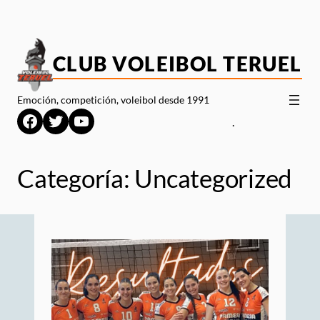
Saltar
al
contenido
CLUB VOLEIBOL TERUEL
Emoción, competición, voleibol desde 1991
Facebook
Twitter
YouTube
.
Categoría:
Uncategorized