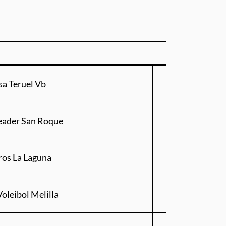
a Teruel Vb
eader San Roque
ros La Laguna
oleibol Melilla