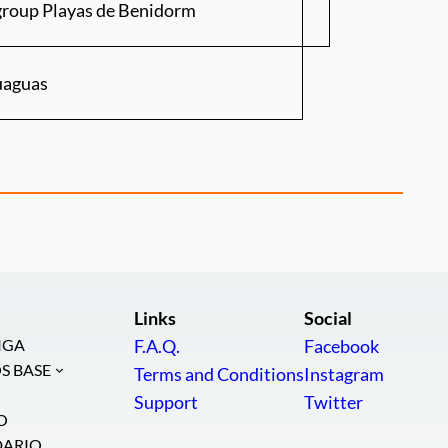
group Playas de Benidorm
uaguas
Links
Social
IGA
F.A.Q.
Facebook
S BASE
Terms and Conditions
Instagram
Support
Twitter
O
DARIO