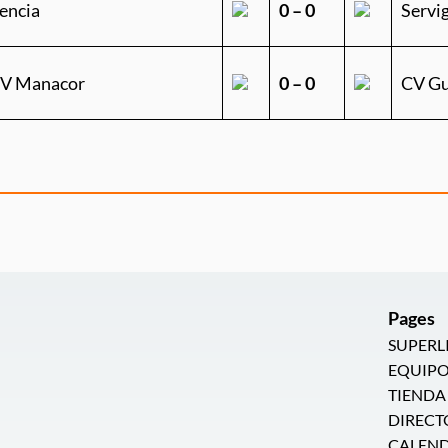
encia
0 – 0
Servi
CV Manacor
0 – 0
CV G
Pages
SUPERL
EQUIPO
TIENDA
DIRECT
CALEN