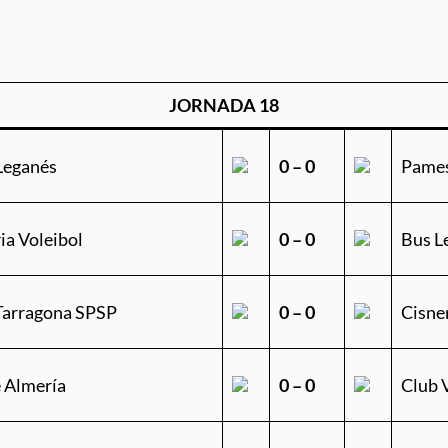
JORNADA 18
Leganés
0 – 0
Pames
ia Voleibol
0 – 0
Bus L
 Tarragona SPSP
0 – 0
Cisne
e Almería
0 – 0
Club V