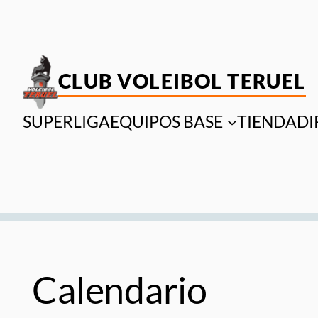
Saltar
al
contenido
CLUB VOLEIBOL TERUEL
SUPERLIGA
EQUIPOS BASE
TIENDA
DI
Calendario