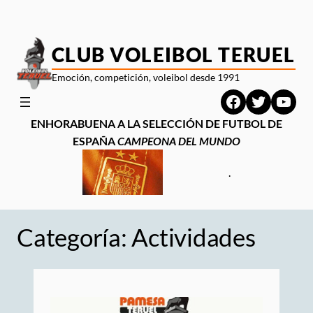
Saltar
al
contenido
CLUB VOLEIBOL TERUEL
Emoción, competición, voleibol desde 1991
Facebook
Twitter
YouT
ENHORABUENA A LA SELECCIÓN DE FUTBOL DE
ESPAÑA
CAMPEONA DEL MUNDO
.
Categoría:
Actividades