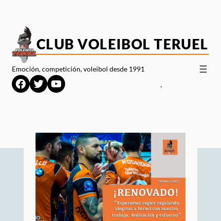
Saltar
al
contenido
CLUB VOLEIBOL TERUEL
Emoción, competición, voleibol desde 1991
Facebook
Twitter
YouTube
.