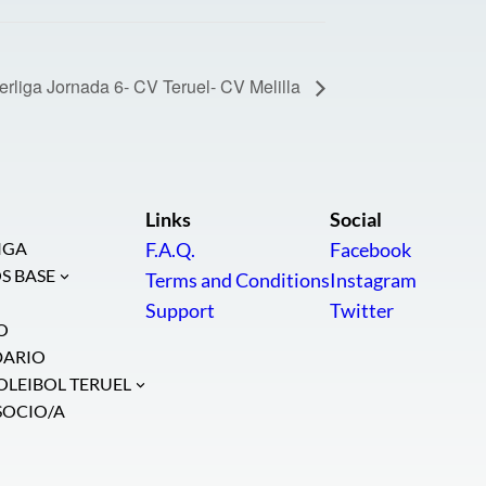
rliga Jornada 6- CV Teruel- CV Melilla
Links
Social
IGA
F.A.Q.
Facebook
S BASE
Terms and Conditions
Instagram
Support
Twitter
O
DARIO
OLEIBOL TERUEL
SOCIO/A