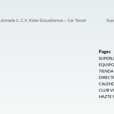
Jornada 3. C.V. Kiele Socuéllamos – Cai Teruel
Supe
Pages
SUPERL
EQUIPO
TIENDA
DIRECT
CALEN
CLUB V
HAZTE 