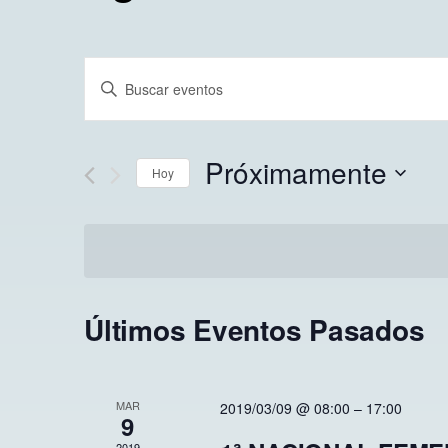
Navegación
Introduce
la
de
palabra
Próximamente
clave.
Hoy
búsqueda
Busca
Seleccionar
Eventos
fecha.
para
y
la
palabra
vistas
Últimos Eventos Pasados
clave.
de
MAR
2019/03/09 @ 08:00
–
17:00
9
2019