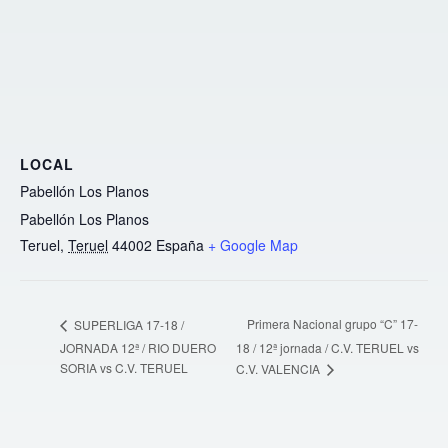
LOCAL
Pabellón Los Planos
Pabellón Los Planos
Teruel
,
Teruel
44002
España
+ Google Map
Primera Nacional grupo “C” 17-
SUPERLIGA 17-18 /
JORNADA 12ª / RIO DUERO
18 / 12ª jornada / C.V. TERUEL vs
SORIA vs C.V. TERUEL
C.V. VALENCIA