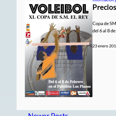
Precios
Copa de SM 
del 6 al 8 d
23 enero 20
←
Newer Posts