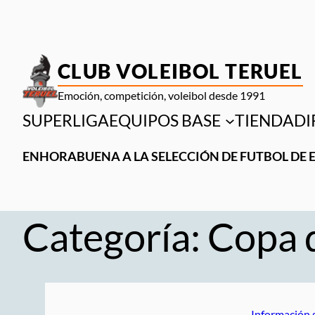
Saltar
al
contenido
CLUB VOLEIBOL TERUEL
Emoción, competición, voleibol desde 1991
SUPERLIGA
EQUIPOS BASE
TIENDA
DI
ENHORABUENA A LA SELECCIÓN DE FUTBOL DE 
Categoría:
Copa 
Información 