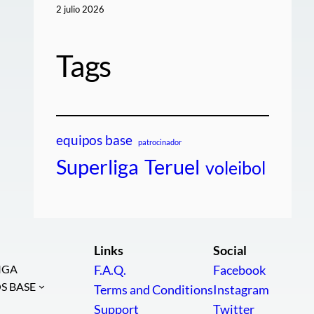
2 julio 2026
Tags
equipos base
patrocinador
Teruel
Superliga
voleibol
Links
Social
IGA
F.A.Q.
Facebook
S BASE
Terms and Conditions
Instagram
Support
Twitter