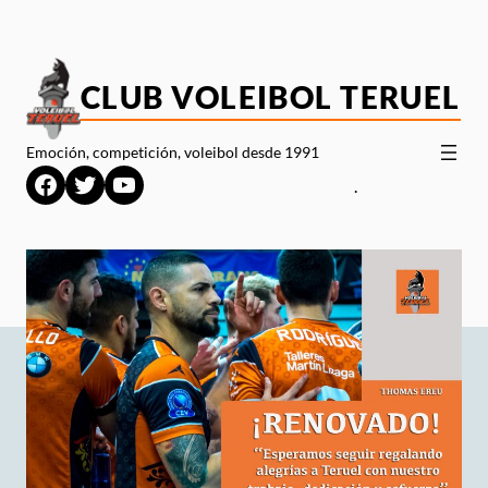
Saltar
al
contenido
CLUB VOLEIBOL TERUEL
Emoción, competición, voleibol desde 1991
Facebook
Twitter
YouTube
.