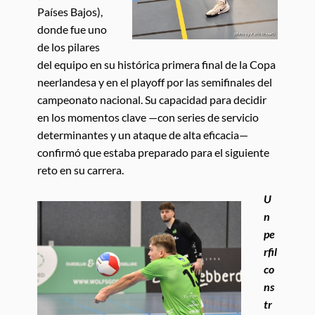
Países Bajos),
donde fue uno
de los pilares
del equipo en su histórica primera final de la Copa
neerlandesa y en el playoff por las semifinales del
campeonato nacional. Su capacidad para decidir
en los momentos clave —con series de servicio
determinantes y un ataque de alta eficacia—
confirmó que estaba preparado para el siguiente
reto en su carrera.
U
n
pe
rfil
co
ns
tr