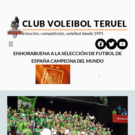
Saltar
al
contenido
CLUB VOLEIBOL TERUEL
Emoción, competición, voleibol desde 1991
Facebook
Twitter
YouT
ENHORABUENA A LA SELECCIÓN DE FUTBOL DE
ESPAÑA
CAMPEONA DEL MUNDO
.