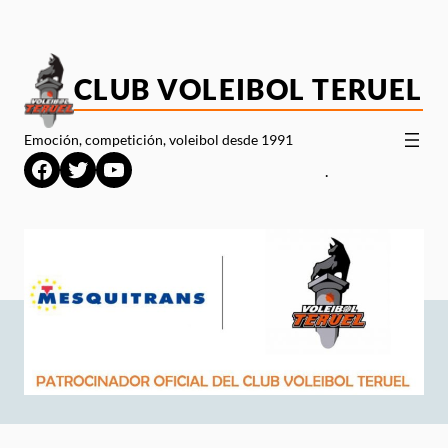
Saltar
al
contenido
CLUB VOLEIBOL TERUEL
Emoción, competición, voleibol desde 1991
Facebook
Twitter
YouTube
.