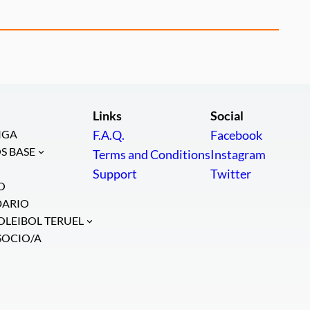
Links
Social
IGA
F.A.Q.
Facebook
S BASE
Terms and Conditions
Instagram
Support
Twitter
O
DARIO
OLEIBOL TERUEL
SOCIO/A