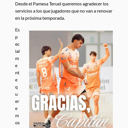
Desde el Pamesa Teruel queremos agradecer los
servicios a los que jugadores que no van a renovar
en la próxima temporada.
Es
p
ec
ial
m
e
nt
e
q
u
er
e
m
os