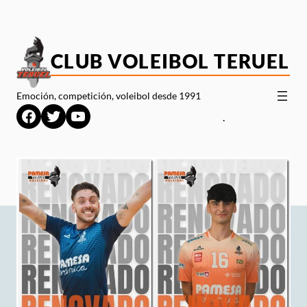
Saltar
al
contenido
CLUB VOLEIBOL TERUEL
Emoción, competición, voleibol desde 1991
Facebook
Twitter
YouTube
.