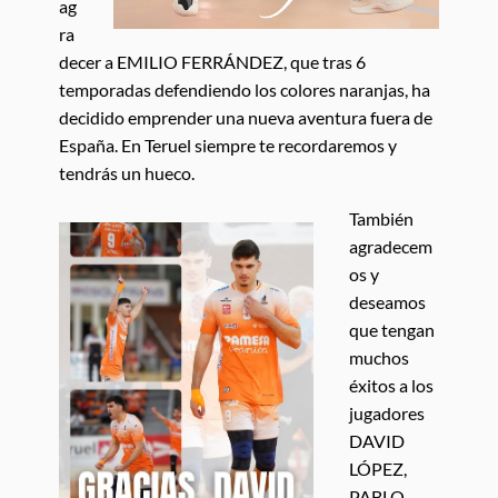
ag
ra
decer a EMILIO FERRÁNDEZ, que tras 6
temporadas defendiendo los colores naranjas, ha
decidido emprender una nueva aventura fuera de
España. En Teruel siempre te recordaremos y
tendrás un hueco.
También
agradecem
os y
deseamos
que tengan
muchos
éxitos a los
jugadores
DAVID
LÓPEZ,
PABLO