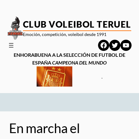
Saltar
al
contenido
CLUB VOLEIBOL TERUEL
Emoción, competición, voleibol desde 1991
Facebook
Twitter
YouT
ENHORABUENA A LA SELECCIÓN DE FUTBOL DE
ESPAÑA
CAMPEONA DEL MUNDO
.
En marcha el