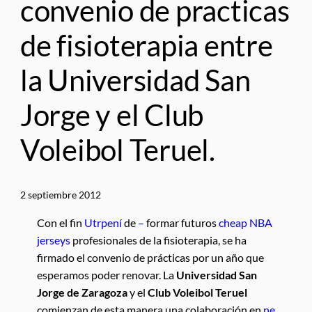
convenio de practicas
de fisioterapia entre
la Universidad San
Jorge y el Club
Voleibol Teruel.
2 septiembre 2012
Con el fin
Utrpení
de
–
formar futuros
cheap NBA
jerseys
profesionales de la fisioterapia, se ha
firmado el convenio de prácticas por un año que
esperamos poder renovar. La
Universidad San
Jorge de Zaragoza
y el
Club Voleibol Teruel
comienzan de esta manera una colaboración en
ne