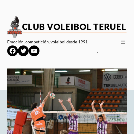
Saltar
al
contenido
CLUB VOLEIBOL TERUEL
Emoción, competición, voleibol desde 1991
Facebook
Twitter
YouTube
.