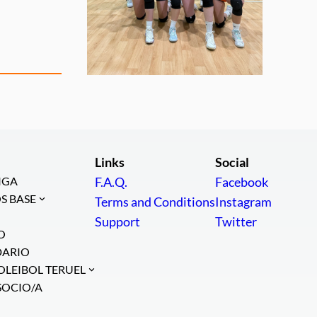
Links
Social
IGA
F.A.Q.
Facebook
S BASE
Terms and Conditions
Instagram
Support
Twitter
O
DARIO
OLEIBOL TERUEL
SOCIO/A