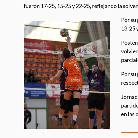
fueron 17-25, 15-25 y 22-25, reflejando la solvenc
Por su 
13-25 y
Posteri
volvier
parcial
Por su 
respect
Jornada
partido
en las 