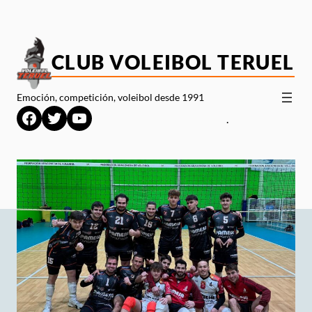
Saltar
al
contenido
CLUB VOLEIBOL TERUEL
Emoción, competición, voleibol desde 1991
Facebook
Twitter
YouTube
.