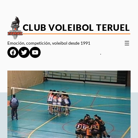
Saltar
al
contenido
CLUB VOLEIBOL TERUEL
Emoción, competición, voleibol desde 1991
Facebook
Twitter
YouTube
.