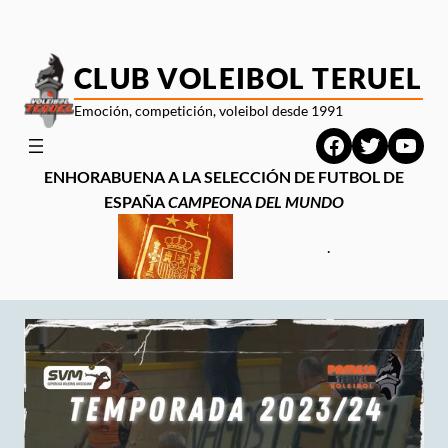
Saltar
al
contenido
CLUB VOLEIBOL TERUEL
Emoción, competición, voleibol desde 1991
Facebook
Twitter
YouT
ENHORABUENA A LA SELECCIÓN DE FUTBOL DE
ESPAÑA
CAMPEONA DEL MUNDO
.